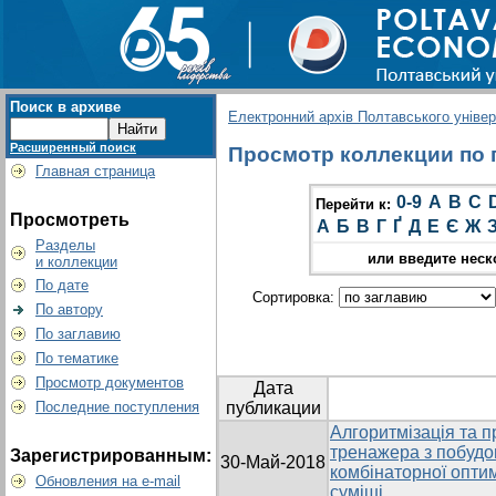
Поиск в архиве
Електронний архів Полтавського універс
Расширенный поиск
Просмотр коллекции по г
Главная страница
0-9
A
B
C
Перейти к:
Просмотреть
А
Б
В
Г
Ґ
Д
Е
Є
Ж
Разделы
или введите неск
и коллекции
По дате
Сортировка:
По автору
По заглавию
По тематике
Просмотр документов
Дата
Последние поступления
публикации
Алгоритмізація та 
тренажера з побудо
Зарегистрированным:
30-Май-2018
комбінаторної оптим
Обновления на e-mail
суміші