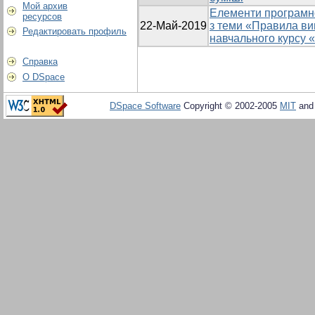
Мой архив
Елементи програмн
ресурсов
22-Май-2019
з теми «Правила ви
Редактировать профиль
навчального курсу 
Справка
О DSpace
DSpace Software
Copyright © 2002-2005
MIT
an