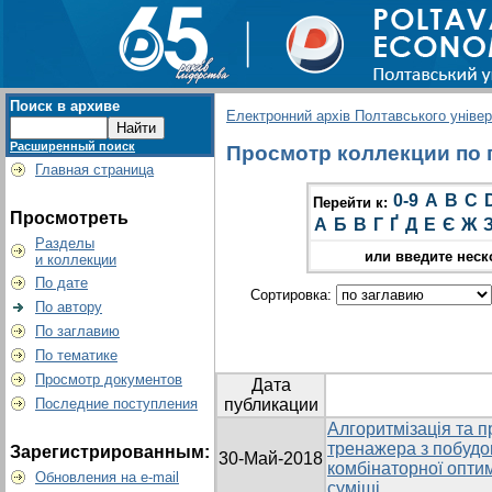
Поиск в архиве
Електронний архів Полтавського універс
Расширенный поиск
Просмотр коллекции по г
Главная страница
0-9
A
B
C
Перейти к:
Просмотреть
А
Б
В
Г
Ґ
Д
Е
Є
Ж
Разделы
или введите неск
и коллекции
По дате
Сортировка:
По автору
По заглавию
По тематике
Просмотр документов
Дата
Последние поступления
публикации
Алгоритмізація та 
тренажера з побудо
Зарегистрированным:
30-Май-2018
комбінаторної оптим
Обновления на e-mail
суміші