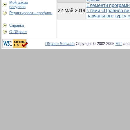
Мой архив
Елементи програмн
ресурсов
22-Май-2019
з теми «Правила ви
Редактировать профиль
навчального курсу 
Справка
О DSpace
DSpace Software
Copyright © 2002-2005
MIT
an