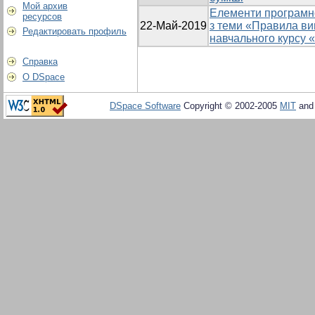
Мой архив
Елементи програмн
ресурсов
22-Май-2019
з теми «Правила ви
Редактировать профиль
навчального курсу 
Справка
О DSpace
DSpace Software
Copyright © 2002-2005
MIT
an