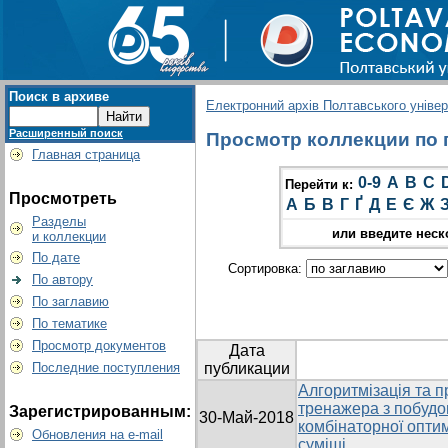
Поиск в архиве
Електронний архів Полтавського універс
Расширенный поиск
Просмотр коллекции по г
Главная страница
0-9
A
B
C
Перейти к:
Просмотреть
А
Б
В
Г
Ґ
Д
Е
Є
Ж
Разделы
или введите неск
и коллекции
По дате
Сортировка:
По автору
По заглавию
По тематике
Просмотр документов
Дата
Последние поступления
публикации
Алгоритмізація та 
тренажера з побудо
Зарегистрированным:
30-Май-2018
комбінаторної оптим
Обновления на e-mail
суміші