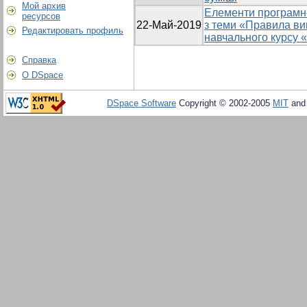
Мой архив
Елементи програмн
ресурсов
22-Май-2019
з теми «Правила ви
Редактировать профиль
навчального курсу 
Справка
О DSpace
DSpace Software
Copyright © 2002-2005
MIT
an