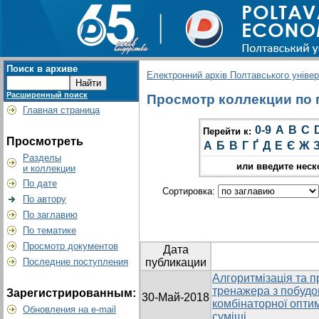
Поиск в архиве
Електронний архів Полтавського універс
Расширенный поиск
Просмотр коллекции по г
Главная страница
0-9
A
B
C
Перейти к:
Просмотреть
А
Б
В
Г
Ґ
Д
Е
Є
Ж
Разделы
или введите неск
и коллекции
По дате
Сортировка:
По автору
По заглавию
По тематике
Просмотр документов
Дата
Последние поступления
публикации
Алгоритмізація та 
тренажера з побудо
Зарегистрированным:
30-Май-2018
комбінаторної оптим
Обновления на e-mail
суміші