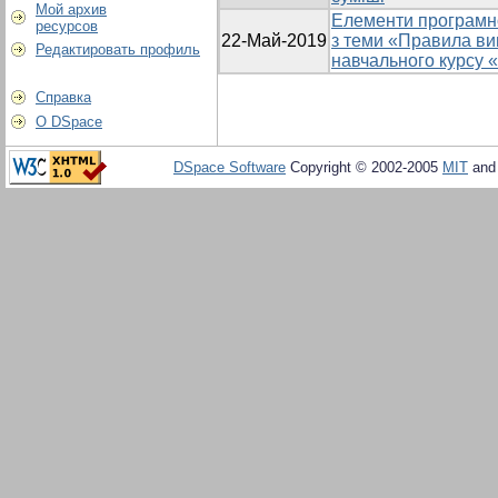
Мой архив
Елементи програмн
ресурсов
22-Май-2019
з теми «Правила ви
Редактировать профиль
навчального курсу 
Справка
О DSpace
DSpace Software
Copyright © 2002-2005
MIT
an