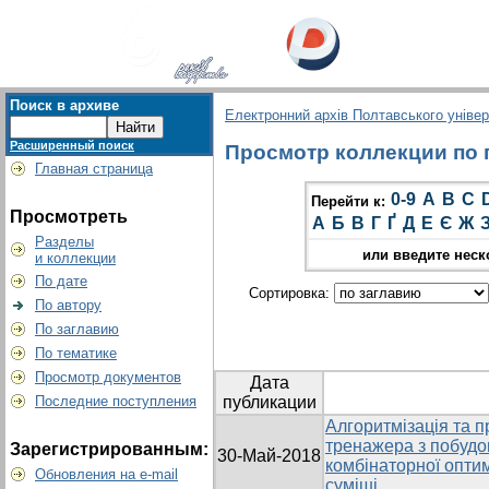
Поиск в архиве
Електронний архів Полтавського універс
Расширенный поиск
Просмотр коллекции по г
Главная страница
0-9
A
B
C
Перейти к:
Просмотреть
А
Б
В
Г
Ґ
Д
Е
Є
Ж
Разделы
или введите неск
и коллекции
По дате
Сортировка:
По автору
По заглавию
По тематике
Просмотр документов
Дата
Последние поступления
публикации
Алгоритмізація та 
тренажера з побудо
Зарегистрированным:
30-Май-2018
комбінаторної оптим
Обновления на e-mail
суміші