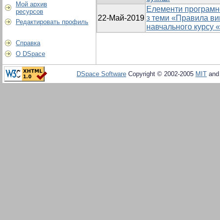
Мой архив
Елементи програмн
ресурсов
22-Май-2019
з теми «Правила ви
Редактировать профиль
навчального курсу 
Справка
О DSpace
DSpace Software
Copyright © 2002-2005
MIT
an