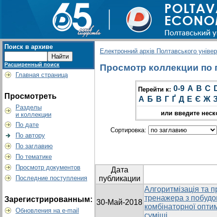
Поиск в архиве
Електронний архів Полтавського універс
Расширенный поиск
Просмотр коллекции по г
Главная страница
0-9
A
B
C
Перейти к:
Просмотреть
А
Б
В
Г
Ґ
Д
Е
Є
Ж
Разделы
или введите неск
и коллекции
По дате
Сортировка:
По автору
По заглавию
По тематике
Просмотр документов
Дата
Последние поступления
публикации
Алгоритмізація та 
тренажера з побудо
Зарегистрированным:
30-Май-2018
комбінаторної оптим
Обновления на e-mail
суміші