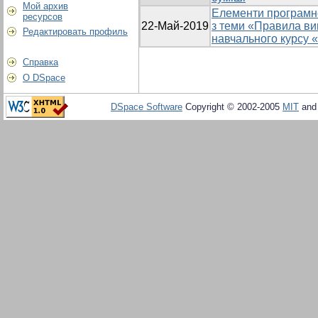
Мой архив
Елементи програмн
ресурсов
22-Май-2019
з теми «Правила ви
Редактировать профиль
навчального курсу 
Справка
О DSpace
DSpace Software
Copyright © 2002-2005
MIT
an