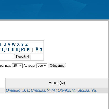
T
U
V
W
X
Y
Z
Х
Ц
Ч
Ш
Щ
Ю
Я
|
Ё
Э
траницу:
Авторы:
Автор(ы)
Отенко, В. І.
;
Стоказ, Я. М.
;
Otenko, V.
;
Stokaz, Ya.