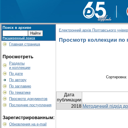
Поиск в архиве
Електронний архів Полтавського універс
Расширенный поиск
Просмотр коллекции по гр
Главная страница
Просмотреть
Разделы
и коллекции
По дате
Сортировка
По автору
По заглавию
По тематике
Дата
Просмотр документов
публикации
Последние поступления
2018
Методичний підхід до
Зарегистрированным:
Обновления на e-mail