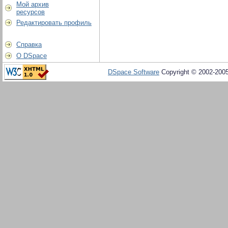
Мой архив
ресурсов
Редактировать профиль
Справка
О DSpace
DSpace Software
Copyright © 2002-200