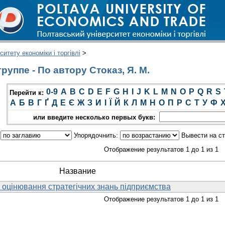
итету економіки і торгівлі
>
уппе - По автору Стоказ, Я. М.
0-9
A
B
C
D
E
F
G
H
I
J
K
L
M
N
O
P
Q
R
S
Перейти к:
А
Б
В
Г
Ґ
Д
Е
Є
Ж
З
И
І
Ї
Й
К
Л
М
Н
О
П
Р
С
Т
У
Ф
или введите несколько первых букв:
:
Упорядочнить:
Вывести на с
Отображение результатов 1 до 1 из 1
Название
 оцінювання стратегічних знань підприємства
Отображение результатов 1 до 1 из 1