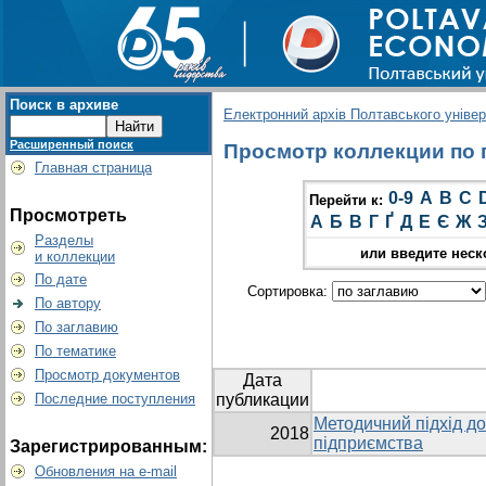
Поиск в архиве
Електронний архів Полтавського універс
Расширенный поиск
Просмотр коллекции по гр
Главная страница
0-9
A
B
C
Перейти к:
Просмотреть
А
Б
В
Г
Ґ
Д
Е
Є
Ж
Разделы
или введите неск
и коллекции
По дате
Сортировка:
По автору
По заглавию
По тематике
Просмотр документов
Дата
Последние поступления
публикации
Методичний підхід до
2018
підприємства
Зарегистрированным:
Обновления на e-mail