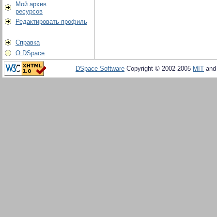
Мой архив
ресурсов
Редактировать профиль
Справка
О DSpace
DSpace Software
Copyright © 2002-2005
MIT
an