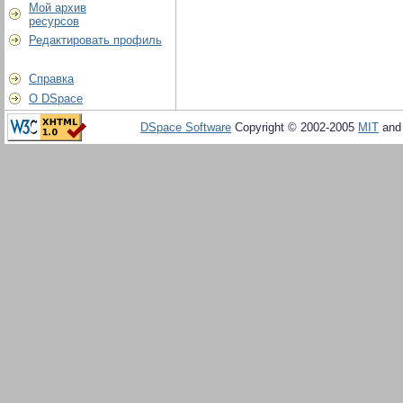
Мой архив
ресурсов
Редактировать профиль
Справка
О DSpace
DSpace Software
Copyright © 2002-2005
MIT
an