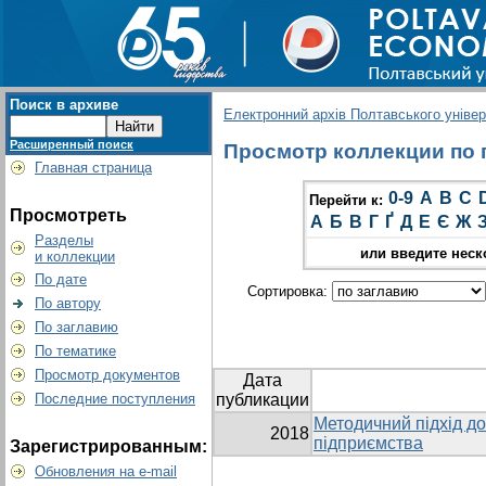
Поиск в архиве
Електронний архів Полтавського універс
Расширенный поиск
Просмотр коллекции по гр
Главная страница
0-9
A
B
C
Перейти к:
Просмотреть
А
Б
В
Г
Ґ
Д
Е
Є
Ж
Разделы
или введите неск
и коллекции
По дате
Сортировка:
По автору
По заглавию
По тематике
Просмотр документов
Дата
Последние поступления
публикации
Методичний підхід до
2018
підприємства
Зарегистрированным:
Обновления на e-mail