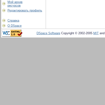
Мой архив
ресурсов
Редактировать профиль
Справка
О DSpace
DSpace Software
Copyright © 2002-2005
MIT
an