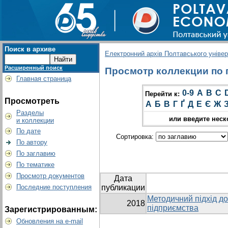
Поиск в архиве
Електронний архів Полтавського універс
Расширенный поиск
Просмотр коллекции по гр
Главная страница
0-9
A
B
C
Перейти к:
Просмотреть
А
Б
В
Г
Ґ
Д
Е
Є
Ж
Разделы
или введите неск
и коллекции
По дате
Сортировка:
По автору
По заглавию
По тематике
Просмотр документов
Дата
Последние поступления
публикации
Методичний підхід до
2018
підприємства
Зарегистрированным:
Обновления на e-mail