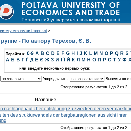
итету економіки і торгівлі
>
уппе - По автору Терехов, Є. В.
0-9
A
B
C
D
E
F
G
H
I
J
K
L
M
N
O
P
Q
R
S
Перейти к:
А
Б
В
Г
Ґ
Д
Е
Є
Ж
З
И
І
Ї
Й
К
Л
М
Н
О
П
Р
С
Т
У
Ф
или введите несколько первых букв:
:
Упорядочнить:
Вывести на с
Отображение результатов 1 до 2 из 2
Название
en nachtagebaulicher entstehung zu zwecken deren vermarktun
eiten des strukturwandels der bergbauregionen aus sicht ihrer
ung
Отображение результатов 1 до 2 из 2