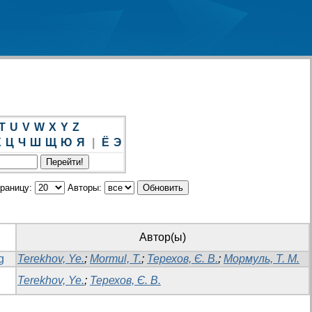
T
U
V
W
X
Y
Z
Х
Ц
Ч
Ш
Щ
Ю
Я
|
Ё
Э
траницу:
Авторы:
Автор(ы)
g
Terekhov, Ye.
;
Mormul, T.
;
Терехов, Є. В.
;
Мормуль, Т. М.
Terekhov, Ye.
;
Терехов, Є. В.