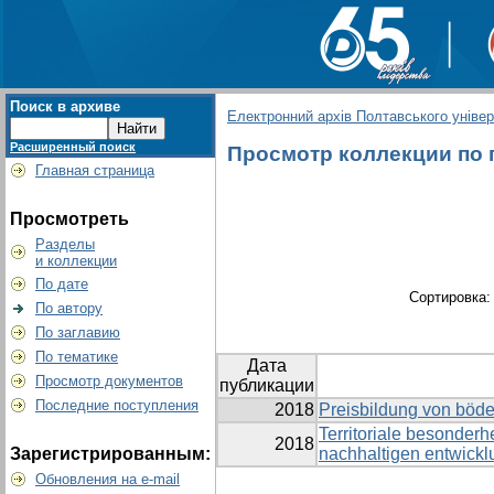
Поиск в архиве
Електронний архів Полтавського універс
Расширенный поиск
Просмотр коллекции по гр
Главная страница
Просмотреть
Разделы
и коллекции
По дате
Сортировка
По автору
По заглавию
По тематике
Дата
Просмотр документов
публикации
Последние поступления
2018
Preisbildung von böd
Territoriale besonderh
2018
Зарегистрированным:
nachhaltigen entwickl
Обновления на e-mail