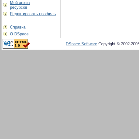
Мой архив
ресурсов
Редактировать профиль
Справка
О DSpace
DSpace Software
Copyright © 2002-200