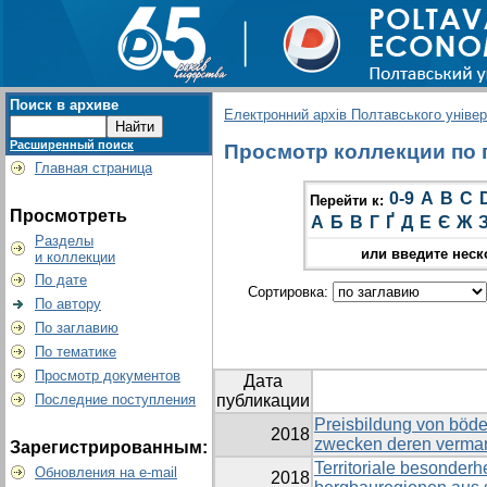
Поиск в архиве
Електронний архів Полтавського універс
Расширенный поиск
Просмотр коллекции по гр
Главная страница
0-9
A
B
C
Перейти к:
Просмотреть
А
Б
В
Г
Ґ
Д
Е
Є
Ж
Разделы
или введите неск
и коллекции
По дате
Сортировка:
По автору
По заглавию
По тематике
Просмотр документов
Дата
Последние поступления
публикации
Preisbildung von böd
2018
zwecken deren verma
Зарегистрированным:
Territoriale besonderh
Обновления на e-mail
2018