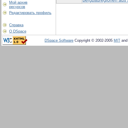
bergbauregionen aus s
Мой архив
ресурсов
Редактировать профиль
Справка
О DSpace
DSpace Software
Copyright © 2002-2005
MIT
an