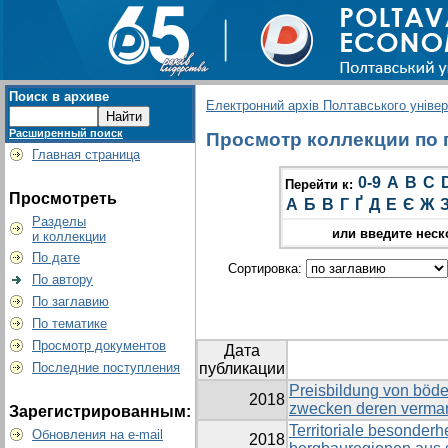
Поиск в архиве
Електронний архів Полтавського універс
Расширенный поиск
Просмотр коллекции по гр
Главная страница
0-9
A
B
C
Перейти к:
Просмотреть
А
Б
В
Г
Ґ
Д
Е
Є
Ж
Разделы
или введите неск
и коллекции
По дате
Сортировка:
По автору
По заглавию
По тематике
Просмотр документов
Дата
Последние поступления
публикации
Preisbildung von böd
2018
zwecken deren verma
Зарегистрированным:
Territoriale besonderh
Обновления на e-mail
2018