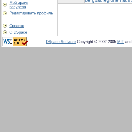
bergbauregionen aus s
Мой архив
ресурсов
Редактировать профиль
Справка
О DSpace
DSpace Software
Copyright © 2002-2005
MIT
an