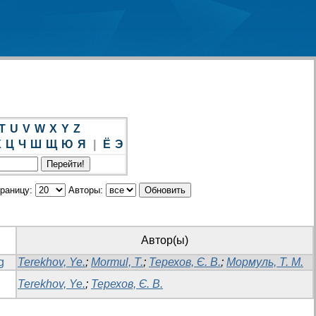
T
U
V
W
X
Y
Z
Х
Ц
Ч
Ш
Щ
Ю
Я
|
Ё
Э
траницу:
Авторы:
Автор(ы)
g
Terekhov, Ye.
;
Mormul, T.
;
Терехов, Є. В.
;
Мормуль, Т. М.
Terekhov, Ye.
;
Терехов, Є. В.