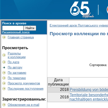
Поиск в архиве
Електронний архів Полтавського універс
Расширенный поиск
Просмотр коллекции по гр
Главная страница
Просмотреть
Разделы
и коллекции
По дате
Сортировка
По автору
По заглавию
По тематике
Дата
Просмотр документов
публикации
Последние поступления
2018
Preisbildung von böd
Territoriale besonderh
2018
Зарегистрированным:
nachhaltigen entwickl
Обновления на e-mail