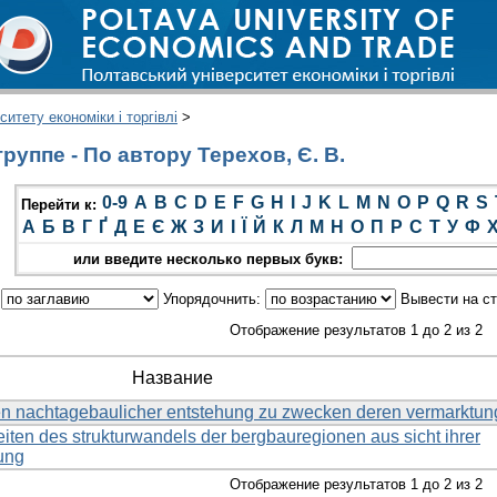
итету економіки і торгівлі
>
уппе - По автору Терехов, Є. В.
0-9
A
B
C
D
E
F
G
H
I
J
K
L
M
N
O
P
Q
R
S
Перейти к:
А
Б
В
Г
Ґ
Д
Е
Є
Ж
З
И
І
Ї
Й
К
Л
М
Н
О
П
Р
С
Т
У
Ф
или введите несколько первых букв:
:
Упорядочнить:
Вывести на с
Отображение результатов 1 до 2 из 2
Название
en nachtagebaulicher entstehung zu zwecken deren vermarktun
eiten des strukturwandels der bergbauregionen aus sicht ihrer
ung
Отображение результатов 1 до 2 из 2