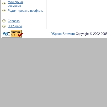
Мой архив
ресурсов
Редактировать профиль
Справка
О DSpace
DSpace Software
Copyright © 2002-200