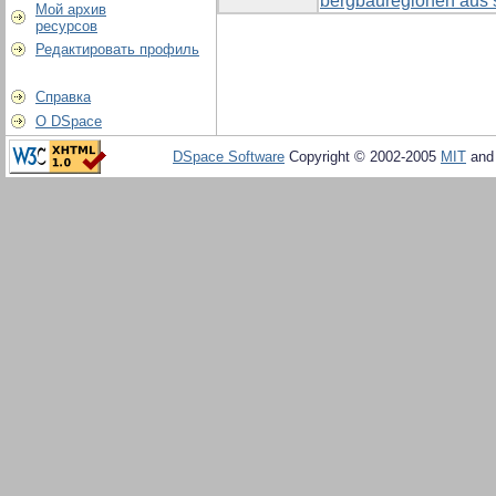
bergbauregionen aus s
Мой архив
ресурсов
Редактировать профиль
Справка
О DSpace
DSpace Software
Copyright © 2002-2005
MIT
an