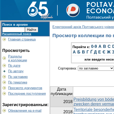
Поиск в архиве
Електронний архів Полтавського універс
Расширенный поиск
Просмотр коллекции по гр
Главная страница
0-9
A
B
C
Перейти к:
Просмотреть
А
Б
В
Г
Ґ
Д
Е
Є
Ж
Разделы
или введите неск
и коллекции
По дате
Сортировка:
По автору
По заглавию
По тематике
Просмотр документов
Дата
Последние поступления
публикации
Preisbildung von böd
2018
zwecken deren verma
Зарегистрированным:
Territoriale besonderh
Обновления на e-mail
2018