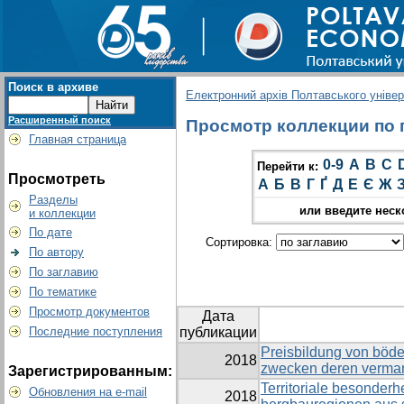
Поиск в архиве
Електронний архів Полтавського універс
Расширенный поиск
Просмотр коллекции по гр
Главная страница
0-9
A
B
C
Перейти к:
Просмотреть
А
Б
В
Г
Ґ
Д
Е
Є
Ж
Разделы
или введите неск
и коллекции
По дате
Сортировка:
По автору
По заглавию
По тематике
Просмотр документов
Дата
Последние поступления
публикации
Preisbildung von böd
2018
zwecken deren verma
Зарегистрированным:
Territoriale besonderh
Обновления на e-mail
2018