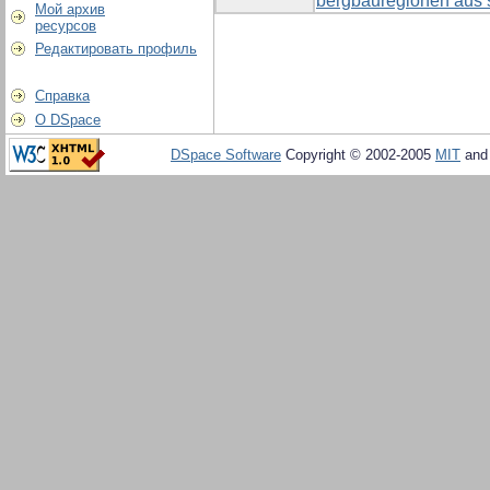
bergbauregionen aus s
Мой архив
ресурсов
Редактировать профиль
Справка
О DSpace
DSpace Software
Copyright © 2002-2005
MIT
an