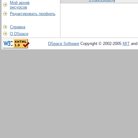
Мой архив
ресурсов
Редактировать профиль
Справка
О DSpace
DSpace Software
Copyright © 2002-2005
MIT
an