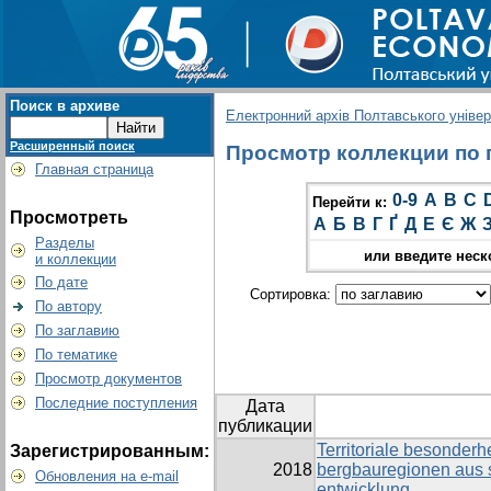
Поиск в архиве
Електронний архів Полтавського універс
Расширенный поиск
Просмотр коллекции по гр
Главная страница
0-9
A
B
C
Перейти к:
Просмотреть
А
Б
В
Г
Ґ
Д
Е
Є
Ж
Разделы
или введите неск
и коллекции
По дате
Сортировка:
По автору
По заглавию
По тематике
Просмотр документов
Последние поступления
Дата
публикации
Territoriale besonderh
Зарегистрированным:
2018
bergbauregionen aus s
Обновления на e-mail
entwicklung