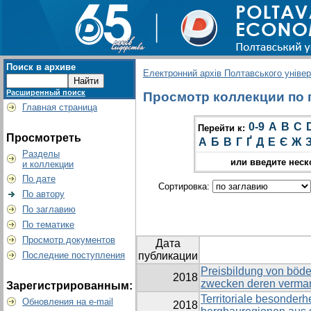
Поиск в архиве
Електронний архів Полтавського універс
Расширенный поиск
Просмотр коллекции по гр
Главная страница
0-9
A
B
C
Перейти к:
Просмотреть
А
Б
В
Г
Ґ
Д
Е
Є
Ж
Разделы
или введите неск
и коллекции
По дате
Сортировка:
По автору
По заглавию
По тематике
Просмотр документов
Дата
Последние поступления
публикации
Preisbildung von böd
2018
zwecken deren verma
Зарегистрированным:
Territoriale besonderh
Обновления на e-mail
2018