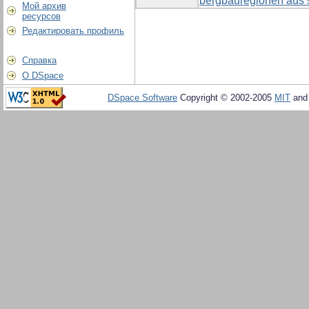
bergbauregionen aus s
Мой архив
ресурсов
Редактировать профиль
Справка
О DSpace
DSpace Software
Copyright © 2002-2005
MIT
an