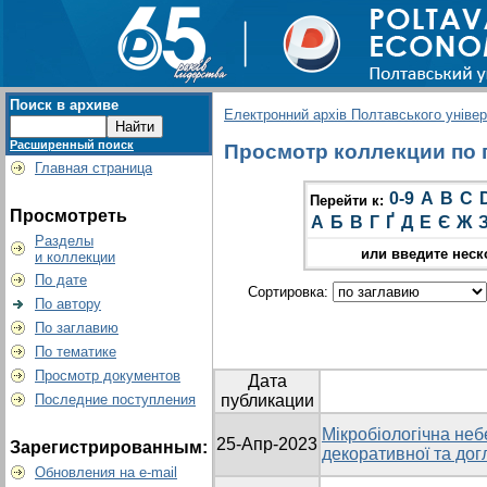
Поиск в архиве
Електронний архів Полтавського універс
Расширенный поиск
Просмотр коллекции по г
Главная страница
0-9
A
B
C
Перейти к:
Просмотреть
А
Б
В
Г
Ґ
Д
Е
Є
Ж
Разделы
или введите неск
и коллекции
По дате
Сортировка:
По автору
По заглавию
По тематике
Просмотр документов
Дата
Последние поступления
публикации
Мікробіологічна неб
25-Апр-2023
Зарегистрированным:
декоративної та дог
Обновления на e-mail