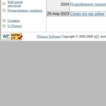
Мой архив
2024
Розроблення техноло
ресурсов
Редактировать профиль
25-Апр-2023
Спорт під час війни
Справка
О DSpace
DSpace Software
Copyright © 2002-2005
MIT
an