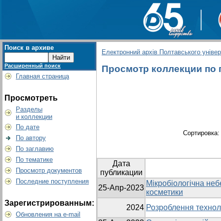
Поиск в архиве
Електронний архів Полтавського універс
Расширенный поиск
Просмотр коллекции по г
Главная страница
Просмотреть
Разделы
и коллекции
По дате
Сортировка
По автору
По заглавию
По тематике
Дата
Просмотр документов
публикации
Последние поступления
Мікробіологічна неб
25-Апр-2023
косметики
Зарегистрированным:
2024
Розроблення техноло
Обновления на e-mail