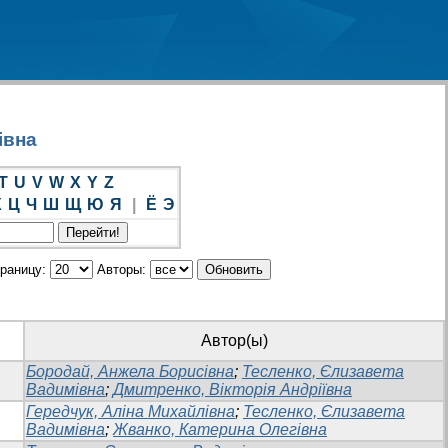
івна
T
U
V
W
X
Y
Z
Х
Ц
Ч
Ш
Щ
Ю
Я
|
Ё
Э
траницу:
Авторы:
Автор(ы)
Бородай, Анжела Борисівна
;
Тесленко, Єлизавета
Вадимівна
;
Дмитренко, Вікторія Андріївна
Гередчук, Аліна Михайлівна
;
Тесленко, Єлизавета
Вадимівна
;
Жванко, Катерина Олегівна