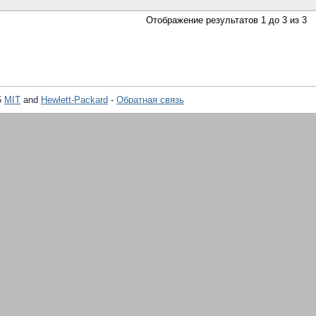
Отображение результатов 1 до 3 из 3
5
MIT
and
Hewlett-Packard
-
Обратная связь