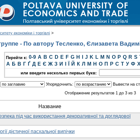
итету економіки і торгівлі
>
руппе - По автору Тесленко, Єлизавета Вадим
0-9
A
B
C
D
E
F
G
H
I
J
K
L
M
N
O
P
Q
R
S
Перейти к:
А
Б
В
Г
Ґ
Д
Е
Є
Ж
З
И
І
Ї
Й
К
Л
М
Н
О
П
Р
С
Т
У
Ф
или введите несколько первых букв:
:
Упорядочнить:
Вывести на с
Отображение результатов 1 до 3 из 3
Название
езпека під час використання декоративної та доглядової
гії дієтичної пасхальної випічки