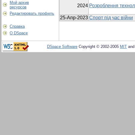
Мой архив
2024
Розроблення техноло
ресурсов
Редактировать профиль
25-Апр-2023
Спорт під час війни
Справка
О DSpace
DSpace Software
Copyright © 2002-2005
MIT
an