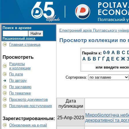
Поиск в архиве
Електронний архів Полтавського універс
Расширенный поиск
Просмотр коллекции по г
Главная страница
0-9
A
B
C
Перейти к:
Просмотреть
А
Б
В
Г
Ґ
Д
Е
Є
Ж
Разделы
или введите неск
и коллекции
По дате
Сортировка:
По автору
По заглавию
По тематике
Просмотр документов
Дата
Последние поступления
публикации
Мікробіологічна неб
25-Апр-2023
Зарегистрированным:
декоративної та дог
Обновления на e-mail