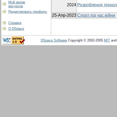
Мой архив
2024
Розроблення техноло
ресурсов
Редактировать профиль
25-Апр-2023
Спорт під час війни
Справка
О DSpace
DSpace Software
Copyright © 2002-2005
MIT
an