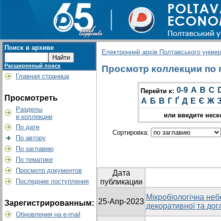
Поиск в архиве
Електронний архів Полтавського універс
Расширенный поиск
Просмотр коллекции по г
Главная страница
0-9
A
B
C
Перейти к:
Просмотреть
А
Б
В
Г
Ґ
Д
Е
Є
Ж
Разделы
или введите неск
и коллекции
По дате
Сортировка:
По автору
По заглавию
По тематике
Просмотр документов
Дата
Последние поступления
публикации
Мікробіологічна неб
25-Апр-2023
Зарегистрированным:
декоративної та дог
Обновления на e-mail