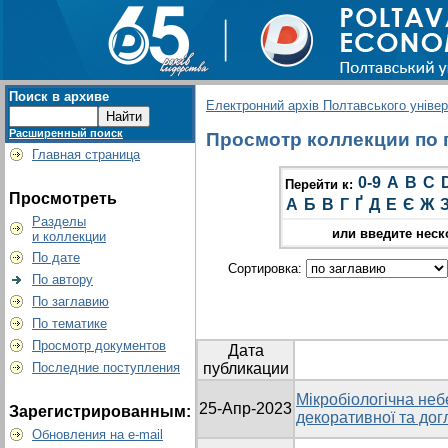
Поиск в архиве
Електронний архів Полтавського універс
Расширенный поиск
Просмотр коллекции по г
Главная страница
0-9
A
B
C
Перейти к:
Просмотреть
А
Б
В
Г
Ґ
Д
Е
Є
Ж
Разделы
или введите неск
и коллекции
По дате
Сортировка:
По автору
По заглавию
По тематике
Просмотр документов
Дата
Последние поступления
публикации
Мікробіологічна неб
25-Апр-2023
Зарегистрированным:
декоративної та дог
Обновления на e-mail