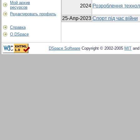
Мой архив
2024
Розроблення техноло
ресурсов
Редактировать профиль
25-Апр-2023
Спорт під час війни
Справка
О DSpace
DSpace Software
Copyright © 2002-2005
MIT
an