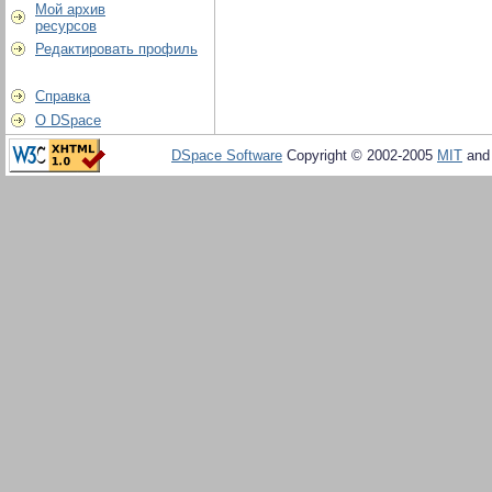
Мой архив
ресурсов
Редактировать профиль
Справка
О DSpace
DSpace Software
Copyright © 2002-2005
MIT
an