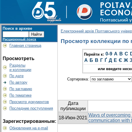
Поиск в архиве
Електронний архів Полтавського універс
Расширенный поиск
Просмотр коллекции по гр
Главная страница
0-9
A
B
C
Перейти к:
Просмотреть
А
Б
В
Г
Ґ
Д
Е
Є
Ж
Разделы
или введите неск
и коллекции
По дате
Сортировка:
По автору
По заглавию
По тематике
Просмотр документов
Дата
Последние поступления
публикации
Ways of overcoming o
18-Июн-2021
communication with f
Зарегистрированным:
Обновления на e-mail