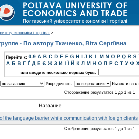
итету економіки і торгівлі
>
уппе - По автору Ткаченко, Віта Сергіївна
0-9
A
B
C
D
E
F
G
H
I
J
K
L
M
N
O
P
Q
R
S
Перейти к:
А
Б
В
Г
Ґ
Д
Е
Є
Ж
З
И
І
Ї
Й
К
Л
М
Н
О
П
Р
С
Т
У
Ф
или введите несколько первых букв:
:
Упорядочнить:
Вывести на с
Отображение результатов 1 до 1 из 1
Название
f the language barrier while communication with foeign clients
Отображение результатов 1 до 1 из 1