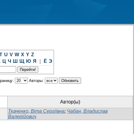
T
U
V
W
X
Y
Z
Х
Ц
Ч
Ш
Щ
Ю
Я
|
Ё
Э
траницу:
Авторы:
Автор(ы)
Ткаченко, Віта Сергіївна
;
Чабан, Владислав
Валерійович