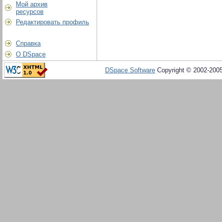
Мой архив
ресурсов
Редактировать профиль
Справка
О DSpace
DSpace Software
Copyright © 2002-200