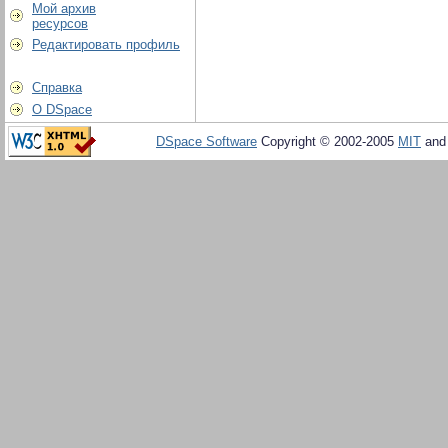
Мой архив
ресурсов
Редактировать профиль
Справка
О DSpace
DSpace Software
Copyright © 2002-2005
MIT
an