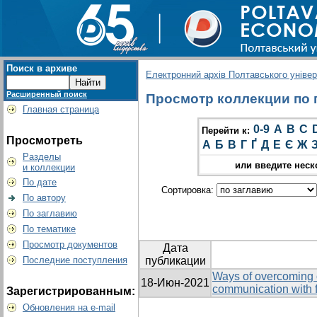
Поиск в архиве
Електронний архів Полтавського універс
Расширенный поиск
Просмотр коллекции по гр
Главная страница
0-9
A
B
C
Перейти к:
Просмотреть
А
Б
В
Г
Ґ
Д
Е
Є
Ж
Разделы
или введите неск
и коллекции
По дате
Сортировка:
По автору
По заглавию
По тематике
Просмотр документов
Дата
Последние поступления
публикации
Ways of overcoming o
18-Июн-2021
communication with f
Зарегистрированным:
Обновления на e-mail