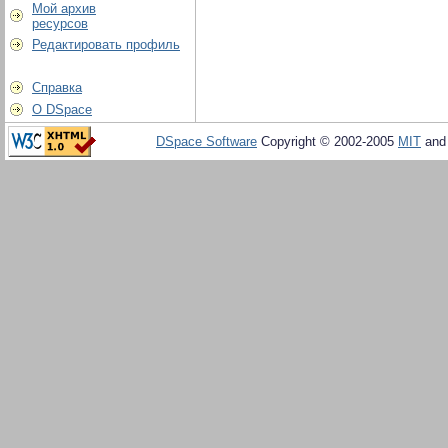
Мой архив
ресурсов
Редактировать профиль
Справка
О DSpace
DSpace Software
Copyright © 2002-2005
MIT
an