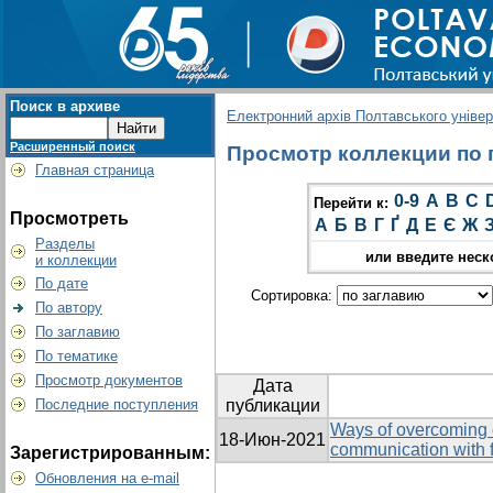
Поиск в архиве
Електронний архів Полтавського універс
Расширенный поиск
Просмотр коллекции по гр
Главная страница
0-9
A
B
C
Перейти к:
Просмотреть
А
Б
В
Г
Ґ
Д
Е
Є
Ж
Разделы
или введите неск
и коллекции
По дате
Сортировка:
По автору
По заглавию
По тематике
Просмотр документов
Дата
Последние поступления
публикации
Ways of overcoming o
18-Июн-2021
communication with f
Зарегистрированным:
Обновления на e-mail