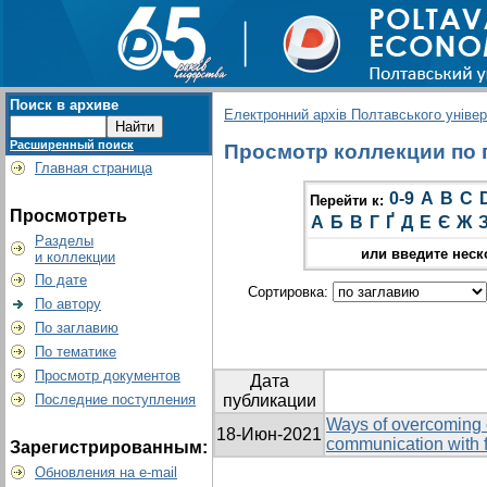
Поиск в архиве
Електронний архів Полтавського універс
Расширенный поиск
Просмотр коллекции по гр
Главная страница
0-9
A
B
C
Перейти к:
Просмотреть
А
Б
В
Г
Ґ
Д
Е
Є
Ж
Разделы
или введите неск
и коллекции
По дате
Сортировка:
По автору
По заглавию
По тематике
Просмотр документов
Дата
Последние поступления
публикации
Ways of overcoming o
18-Июн-2021
communication with f
Зарегистрированным:
Обновления на e-mail