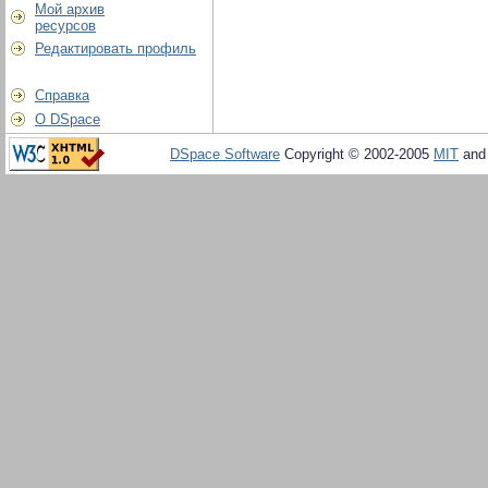
Мой архив
ресурсов
Редактировать профиль
Справка
О DSpace
DSpace Software
Copyright © 2002-2005
MIT
an