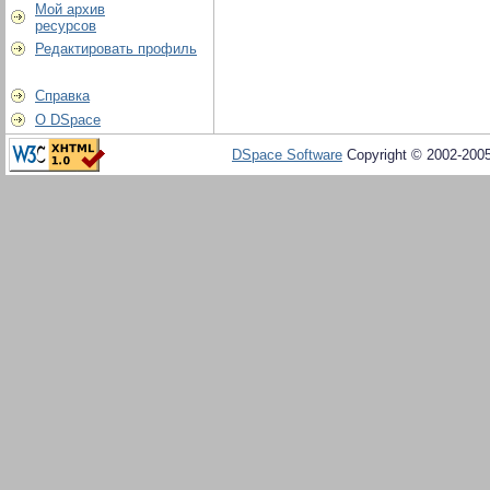
Мой архив
ресурсов
Редактировать профиль
Справка
О DSpace
DSpace Software
Copyright © 2002-200