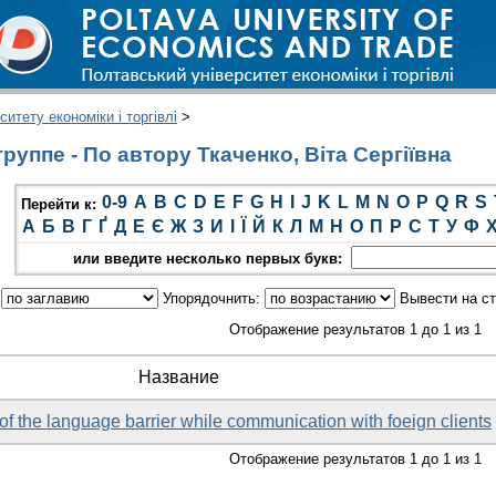
итету економіки і торгівлі
>
уппе - По автору Ткаченко, Віта Сергіївна
0-9
A
B
C
D
E
F
G
H
I
J
K
L
M
N
O
P
Q
R
S
Перейти к:
А
Б
В
Г
Ґ
Д
Е
Є
Ж
З
И
І
Ї
Й
К
Л
М
Н
О
П
Р
С
Т
У
Ф
или введите несколько первых букв:
:
Упорядочнить:
Вывести на с
Отображение результатов 1 до 1 из 1
Название
f the language barrier while communication with foeign clients
Отображение результатов 1 до 1 из 1