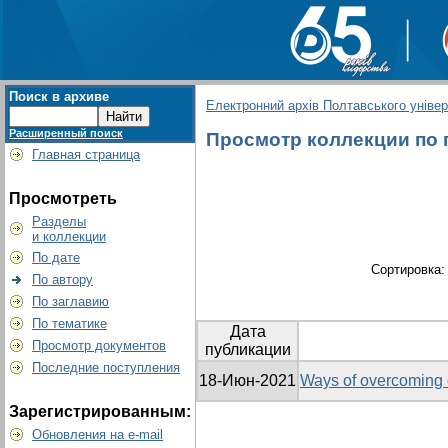
Поиск в архиве
Електронний архів Полтавського універс
Расширенный поиск
Просмотр коллекции по гр
Главная страница
Просмотреть
Разделы
и коллекции
По дате
Сортировка
По автору
По заглавию
По тематике
Дата
Просмотр документов
публикации
Последние поступления
18-Июн-2021
Ways of overcoming o
Зарегистрированным:
Обновления на e-mail