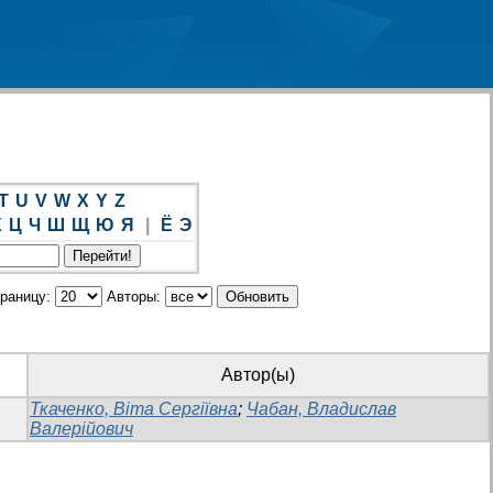
T
U
V
W
X
Y
Z
Х
Ц
Ч
Ш
Щ
Ю
Я
|
Ё
Э
траницу:
Авторы:
Автор(ы)
Ткаченко, Віта Сергіївна
;
Чабан, Владислав
Валерійович