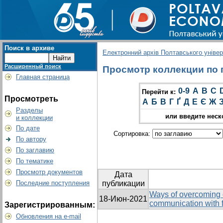
Поиск в архиве
Електронний архів Полтавського універс
Расширенный поиск
Просмотр коллекции по гр
Главная страница
0-9
A
B
C
Перейти к:
Просмотреть
А
Б
В
Г
Ґ
Д
Е
Є
Ж
Разделы
или введите неск
и коллекции
По дате
Сортировка:
По автору
По заглавию
По тематике
Просмотр документов
Дата
Последние поступления
публикации
Ways of overcoming o
18-Июн-2021
communication with f
Зарегистрированным:
Обновления на e-mail