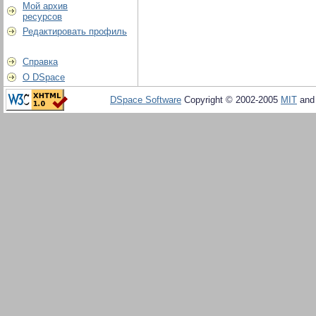
Мой архив
ресурсов
Редактировать профиль
Справка
О DSpace
DSpace Software
Copyright © 2002-2005
MIT
an