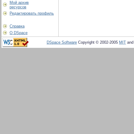
Мой архив
ресурсов
Редактировать профиль
Справка
О DSpace
DSpace Software
Copyright © 2002-2005
MIT
an