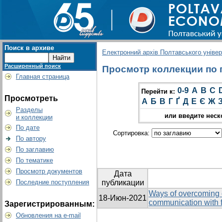
Поиск в архиве
Електронний архів Полтавського універс
Расширенный поиск
Просмотр коллекции по гр
Главная страница
0-9
A
B
C
Перейти к:
Просмотреть
А
Б
В
Г
Ґ
Д
Е
Є
Ж
Разделы
или введите неск
и коллекции
По дате
Сортировка:
По автору
По заглавию
По тематике
Просмотр документов
Дата
Последние поступления
публикации
Ways of overcoming o
18-Июн-2021
communication with f
Зарегистрированным:
Обновления на e-mail