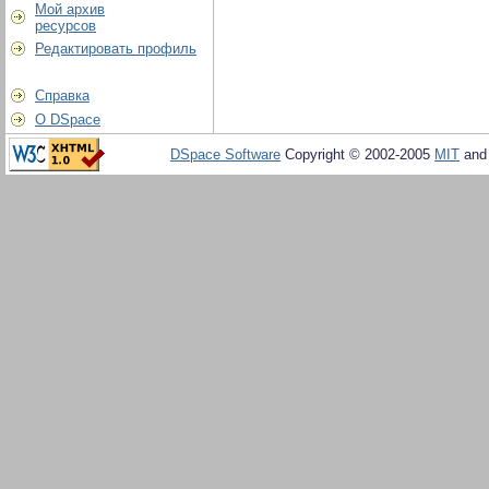
Мой архив
ресурсов
Редактировать профиль
Справка
О DSpace
DSpace Software
Copyright © 2002-2005
MIT
an