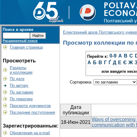
Поиск в архиве
Електронний архів Полтавського універс
Расширенный поиск
Просмотр коллекции по гр
Главная страница
0-9
A
B
C
Перейти к:
Просмотреть
А
Б
В
Г
Ґ
Д
Е
Є
Ж
Разделы
или введите неск
и коллекции
По дате
Сортировка:
По автору
По заглавию
По тематике
Просмотр документов
Дата
Последние поступления
публикации
Ways of overcoming o
18-Июн-2021
communication with f
Зарегистрированным:
Обновления на e-mail