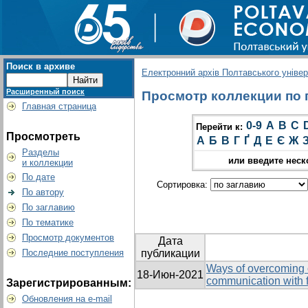
Поиск в архиве
Електронний архів Полтавського універс
Расширенный поиск
Просмотр коллекции по гр
Главная страница
0-9
A
B
C
Перейти к:
Просмотреть
А
Б
В
Г
Ґ
Д
Е
Є
Ж
Разделы
или введите неск
и коллекции
По дате
Сортировка:
По автору
По заглавию
По тематике
Просмотр документов
Дата
Последние поступления
публикации
Ways of overcoming o
18-Июн-2021
communication with f
Зарегистрированным:
Обновления на e-mail