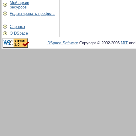
Мой архив
ресурсов
Редактировать профиль
Справка
О DSpace
DSpace Software
Copyright © 2002-2005
MIT
an