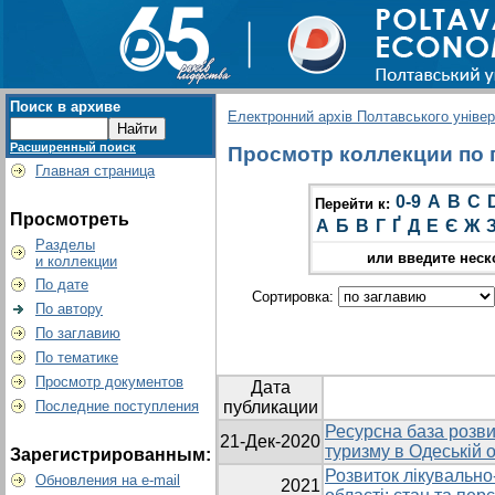
Поиск в архиве
Електронний архів Полтавського універс
Расширенный поиск
Просмотр коллекции по г
Главная страница
0-9
A
B
C
Перейти к:
Просмотреть
А
Б
В
Г
Ґ
Д
Е
Є
Ж
Разделы
или введите неск
и коллекции
По дате
Сортировка:
По автору
По заглавию
По тематике
Просмотр документов
Дата
Последние поступления
публикации
Ресурсна база розви
21-Дек-2020
туризму в Одеській о
Зарегистрированным:
Розвиток лікувально
Обновления на e-mail
2021