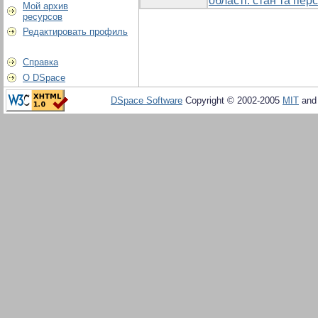
області: стан та пер
Мой архив
ресурсов
Редактировать профиль
Справка
О DSpace
DSpace Software
Copyright © 2002-2005
MIT
an