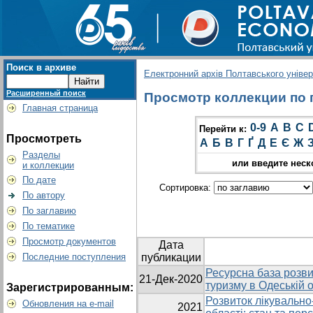
Поиск в архиве
Електронний архів Полтавського універс
Расширенный поиск
Просмотр коллекции по г
Главная страница
0-9
A
B
C
Перейти к:
Просмотреть
А
Б
В
Г
Ґ
Д
Е
Є
Ж
Разделы
или введите неск
и коллекции
По дате
Сортировка:
По автору
По заглавию
По тематике
Просмотр документов
Дата
Последние поступления
публикации
Ресурсна база розви
21-Дек-2020
туризму в Одеській о
Зарегистрированным:
Розвиток лікувально
Обновления на e-mail
2021