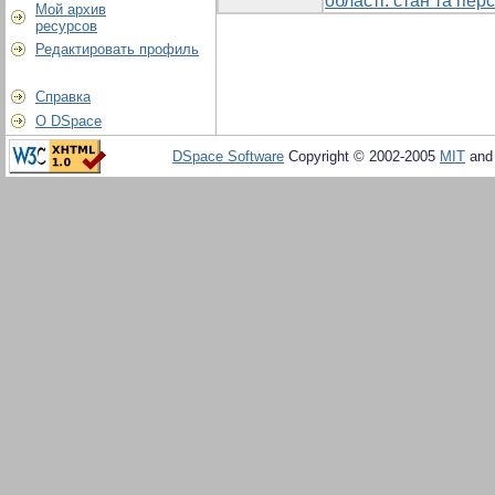
області: стан та пер
Мой архив
ресурсов
Редактировать профиль
Справка
О DSpace
DSpace Software
Copyright © 2002-2005
MIT
an