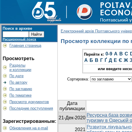
Поиск в архиве
Електронний архів Полтавського універс
Расширенный поиск
Просмотр коллекции по г
Главная страница
0-9
A
B
C
Перейти к:
Просмотреть
А
Б
В
Г
Ґ
Д
Е
Є
Ж
Разделы
или введите неск
и коллекции
По дате
Сортировка:
По автору
По заглавию
По тематике
Просмотр документов
Дата
Последние поступления
публикации
Ресурсна база розви
21-Дек-2020
туризму в Одеській о
Зарегистрированным:
Розвиток лікувально
Обновления на e-mail
2021