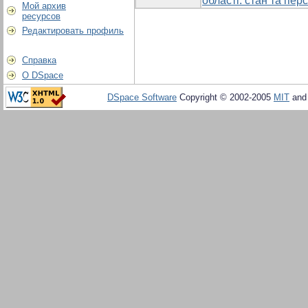
області: стан та пер
Мой архив
ресурсов
Редактировать профиль
Справка
О DSpace
DSpace Software
Copyright © 2002-2005
MIT
an