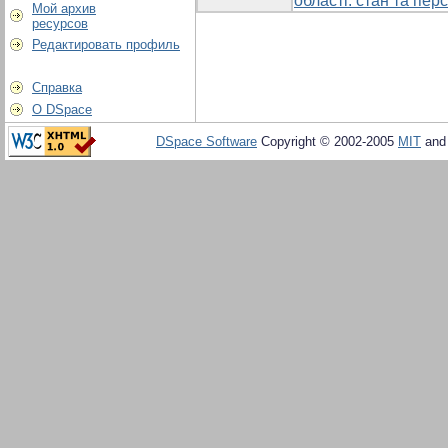
області: стан та пер
Мой архив
ресурсов
Редактировать профиль
Справка
О DSpace
DSpace Software
Copyright © 2002-2005
MIT
an