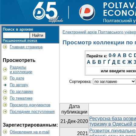
Поиск в архиве
Електронний архів Полтавського універс
Расширенный поиск
Просмотр коллекции по г
Главная страница
0-9
A
B
C
Перейти к:
Просмотреть
А
Б
В
Г
Ґ
Д
Е
Є
Ж
Разделы
или введите неск
и коллекции
По дате
Сортировка:
По автору
По заглавию
По тематике
Просмотр документов
Дата
Последние поступления
публикации
Ресурсна база розви
21-Дек-2020
туризму в Одеській о
Зарегистрированным:
Розвиток лікувально
Обновления на e-mail
2021