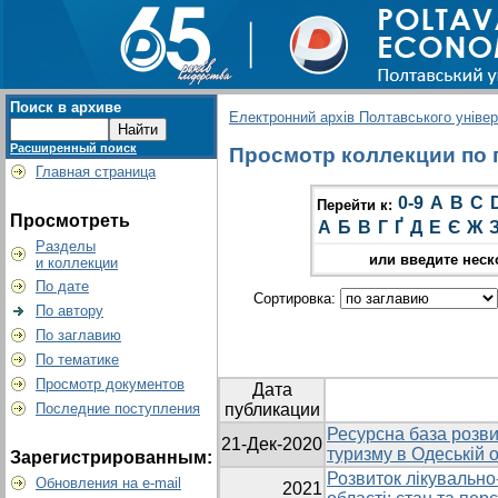
Поиск в архиве
Електронний архів Полтавського універс
Расширенный поиск
Просмотр коллекции по г
Главная страница
0-9
A
B
C
Перейти к:
Просмотреть
А
Б
В
Г
Ґ
Д
Е
Є
Ж
Разделы
или введите неск
и коллекции
По дате
Сортировка:
По автору
По заглавию
По тематике
Просмотр документов
Дата
Последние поступления
публикации
Ресурсна база розви
21-Дек-2020
туризму в Одеській о
Зарегистрированным:
Розвиток лікувально
Обновления на e-mail
2021