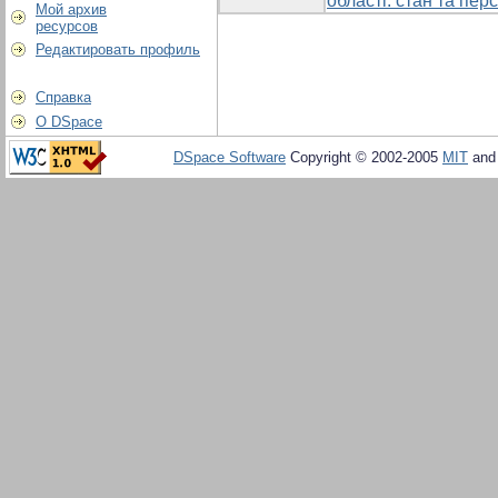
області: стан та пер
Мой архив
ресурсов
Редактировать профиль
Справка
О DSpace
DSpace Software
Copyright © 2002-2005
MIT
an