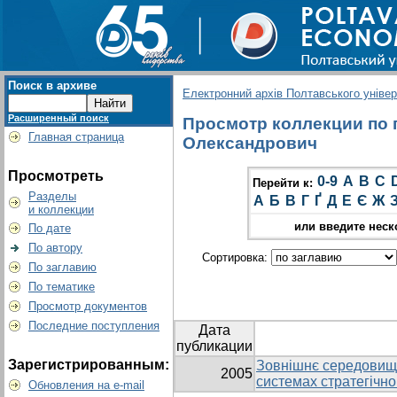
Поиск в архиве
Електронний архів Полтавського універс
Расширенный поиск
Просмотр коллекции по г
Главная страница
Олександрович
Просмотреть
0-9
A
B
C
Перейти к:
Разделы
А
Б
В
Г
Ґ
Д
Е
Є
Ж
и коллекции
или введите неск
По дате
По автору
Сортировка:
По заглавию
По тематике
Просмотр документов
Последние поступления
Дата
публикации
Зарегистрированным:
Зовнішнє середовище
2005
системах стратегічн
Обновления на e-mail