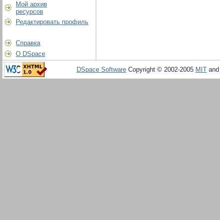
Мой архив
ресурсов
Редактировать профиль
Справка
О DSpace
DSpace Software
Copyright © 2002-2005
MIT
an