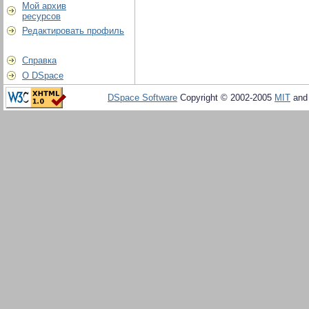
Мой архив
ресурсов
Редактировать профиль
Справка
О DSpace
DSpace Software
Copyright © 2002-2005
MIT
an