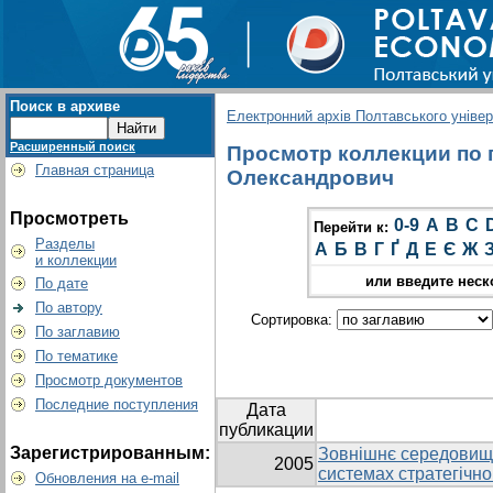
Поиск в архиве
Електронний архів Полтавського універс
Расширенный поиск
Просмотр коллекции по г
Главная страница
Олександрович
Просмотреть
0-9
A
B
C
Перейти к:
Разделы
А
Б
В
Г
Ґ
Д
Е
Є
Ж
и коллекции
или введите неск
По дате
По автору
Сортировка:
По заглавию
По тематике
Просмотр документов
Последние поступления
Дата
публикации
Зарегистрированным:
Зовнішнє середовище
2005
системах стратегічн
Обновления на e-mail