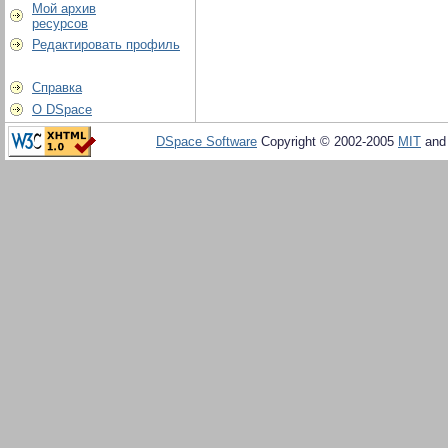
Мой архив
ресурсов
Редактировать профиль
Справка
О DSpace
DSpace Software
Copyright © 2002-2005
MIT
an