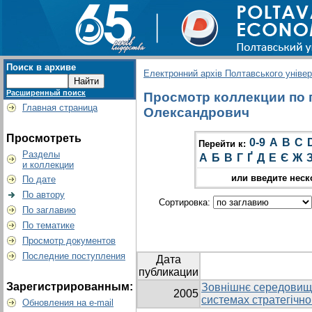
Поиск в архиве
Електронний архів Полтавського універс
Расширенный поиск
Просмотр коллекции по г
Главная страница
Олександрович
Просмотреть
0-9
A
B
C
Перейти к:
Разделы
А
Б
В
Г
Ґ
Д
Е
Є
Ж
и коллекции
или введите неск
По дате
По автору
Сортировка:
По заглавию
По тематике
Просмотр документов
Последние поступления
Дата
публикации
Зарегистрированным:
Зовнішнє середовище
2005
системах стратегічн
Обновления на e-mail