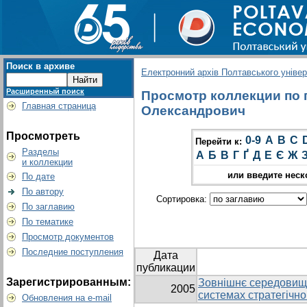
Поиск в архиве
Електронний архів Полтавського універс
Расширенный поиск
Просмотр коллекции по г
Главная страница
Олександрович
Просмотреть
0-9
A
B
C
Перейти к:
Разделы
А
Б
В
Г
Ґ
Д
Е
Є
Ж
и коллекции
или введите неск
По дате
По автору
Сортировка:
По заглавию
По тематике
Просмотр документов
Последние поступления
Дата
публикации
Зарегистрированным:
Зовнішнє середовище
2005
системах стратегічн
Обновления на e-mail