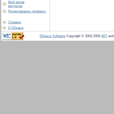
Мой архив
ресурсов
Редактировать профиль
Справка
О DSpace
DSpace Software
Copyright © 2002-2005
MIT
an