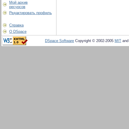
Мой архив
ресурсов
Редактировать профиль
Справка
О DSpace
DSpace Software
Copyright © 2002-2005
MIT
an