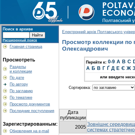
Поиск в архиве
Електронний архів Полтавського універс
Расширенный поиск
Просмотр коллекции по г
Главная страница
Олександрович
Просмотреть
0-9
A
B
C
Перейти к:
Разделы
А
Б
В
Г
Ґ
Д
Е
Є
Ж
и коллекции
или введите неск
По дате
По автору
Сортировка:
По заглавию
По тематике
Просмотр документов
Последние поступления
Дата
публикации
Зарегистрированным:
Зовнішнє середовище
2005
системах стратегічн
Обновления на e-mail