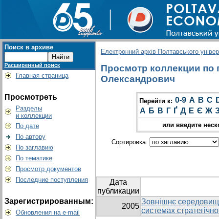
Поиск в архиве
Електронний архів Полтавського універс
Расширенный поиск
Просмотр коллекции по г
Главная страница
Олександрович
Просмотреть
0-9
A
B
C
Перейти к:
Разделы
А
Б
В
Г
Ґ
Д
Е
Є
Ж
и коллекции
или введите неск
По дате
По автору
Сортировка:
По заглавию
По тематике
Просмотр документов
Последние поступления
Дата
публикации
Зарегистрированным:
Зовнішнє середовище
2005
системах стратегічн
Обновления на e-mail