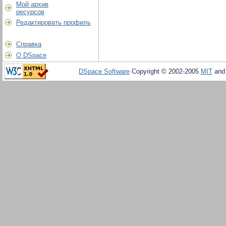
Мой архив
ресурсов
Редактировать профиль
Справка
О DSpace
DSpace Software
Copyright © 2002-2005
MIT
an