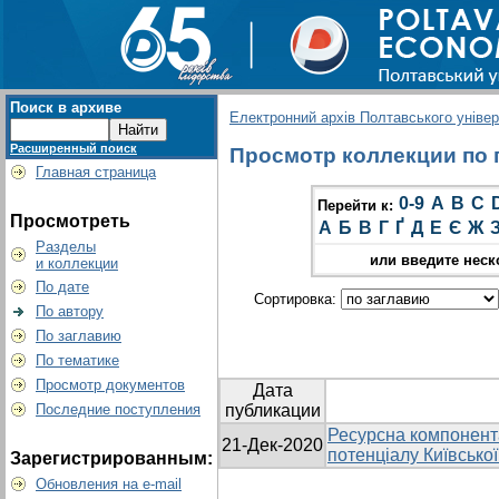
Поиск в архиве
Електронний архів Полтавського універс
Расширенный поиск
Просмотр коллекции по г
Главная страница
0-9
A
B
C
Перейти к:
Просмотреть
А
Б
В
Г
Ґ
Д
Е
Є
Ж
Разделы
или введите неск
и коллекции
По дате
Сортировка:
По автору
По заглавию
По тематике
Просмотр документов
Дата
Последние поступления
публикации
Ресурсна компонент
21-Дек-2020
потенціалу Київської
Зарегистрированным:
Обновления на e-mail