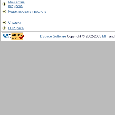
Мой архив
ресурсов
Редактировать профиль
Справка
О DSpace
DSpace Software
Copyright © 2002-2005
MIT
an