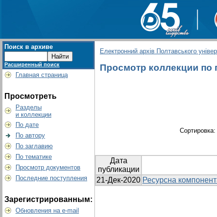
Поиск в архиве
Електронний архів Полтавського універс
Расширенный поиск
Просмотр коллекции по г
Главная страница
Просмотреть
Разделы
и коллекции
По дате
Сортировка
По автору
По заглавию
По тематике
Дата
Просмотр документов
публикации
Последние поступления
21-Дек-2020
Ресурсна компонента
Зарегистрированным:
Обновления на e-mail