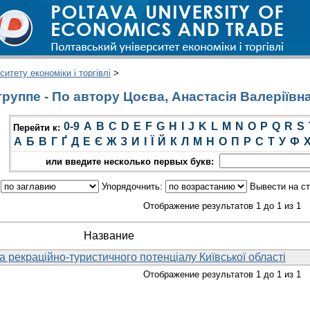
итету економіки і торгівлі
>
руппе - По автору Цоєва, Анастасія Валеріївн
0-9
A
B
C
D
E
F
G
H
I
J
K
L
M
N
O
P
Q
R
S
Перейти к:
А
Б
В
Г
Ґ
Д
Е
Є
Ж
З
И
І
Ї
Й
К
Л
М
Н
О
П
Р
С
Т
У
Ф
или введите несколько первых букв:
:
Упорядочнить:
Вывести на с
Отображение результатов 1 до 1 из 1
Название
 рекраційно-туристичного потенціалу Київської області
Отображение результатов 1 до 1 из 1