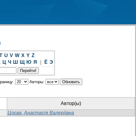
а
T
U
V
W
X
Y
Z
Х
Ц
Ч
Ш
Щ
Ю
Я
|
Ё
Э
траницу:
Авторы:
Автор(ы)
Цоєва, Анастасія Валеріївна