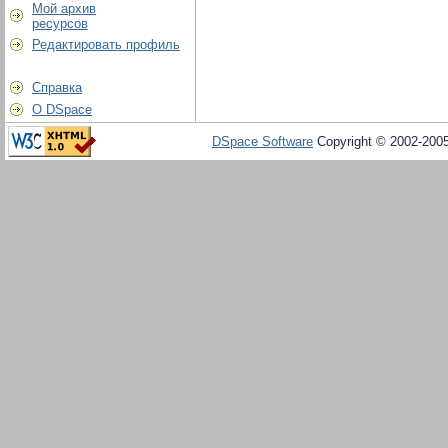
Мой архив
ресурсов
Редактировать профиль
Справка
О DSpace
DSpace Software
Copyright © 2002-200