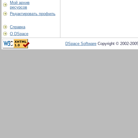
Мой архив
ресурсов
Редактировать профиль
Справка
О DSpace
DSpace Software
Copyright © 2002-200