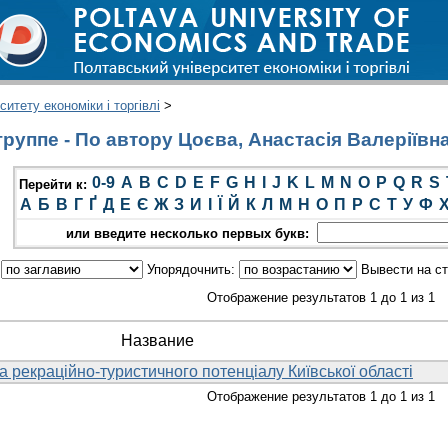
итету економіки і торгівлі
>
руппе - По автору Цоєва, Анастасія Валеріївн
0-9
A
B
C
D
E
F
G
H
I
J
K
L
M
N
O
P
Q
R
S
Перейти к:
А
Б
В
Г
Ґ
Д
Е
Є
Ж
З
И
І
Ї
Й
К
Л
М
Н
О
П
Р
С
Т
У
Ф
или введите несколько первых букв:
:
Упорядочнить:
Вывести на с
Отображение результатов 1 до 1 из 1
Название
 рекраційно-туристичного потенціалу Київської області
Отображение результатов 1 до 1 из 1