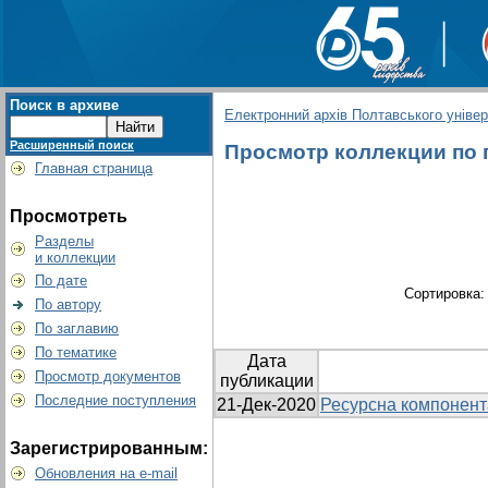
Поиск в архиве
Електронний архів Полтавського універс
Расширенный поиск
Просмотр коллекции по г
Главная страница
Просмотреть
Разделы
и коллекции
По дате
Сортировка
По автору
По заглавию
По тематике
Дата
Просмотр документов
публикации
Последние поступления
21-Дек-2020
Ресурсна компонента
Зарегистрированным:
Обновления на e-mail