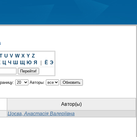
а
T
U
V
W
X
Y
Z
Х
Ц
Ч
Ш
Щ
Ю
Я
|
Ё
Э
траницу:
Авторы:
Автор(ы)
Цоєва, Анастасія Валеріївна