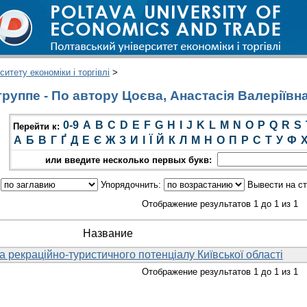
итету економіки і торгівлі
>
руппе - По автору Цоєва, Анастасія Валеріївн
0-9
A
B
C
D
E
F
G
H
I
J
K
L
M
N
O
P
Q
R
S
Перейти к:
А
Б
В
Г
Ґ
Д
Е
Є
Ж
З
И
І
Ї
Й
К
Л
М
Н
О
П
Р
С
Т
У
Ф
или введите несколько первых букв:
:
Упорядочнить:
Вывести на с
Отображение результатов 1 до 1 из 1
Название
 рекраційно-туристичного потенціалу Київської області
Отображение результатов 1 до 1 из 1