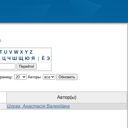
а
T
U
V
W
X
Y
Z
Х
Ц
Ч
Ш
Щ
Ю
Я
|
Ё
Э
траницу:
Авторы:
Автор(ы)
Цоєва, Анастасія Валеріївна