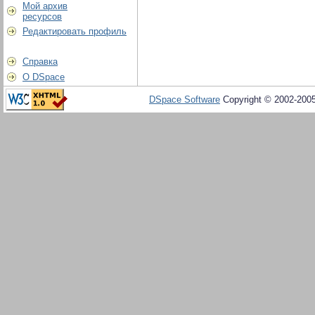
Мой архив
ресурсов
Редактировать профиль
Справка
О DSpace
DSpace Software
Copyright © 2002-200