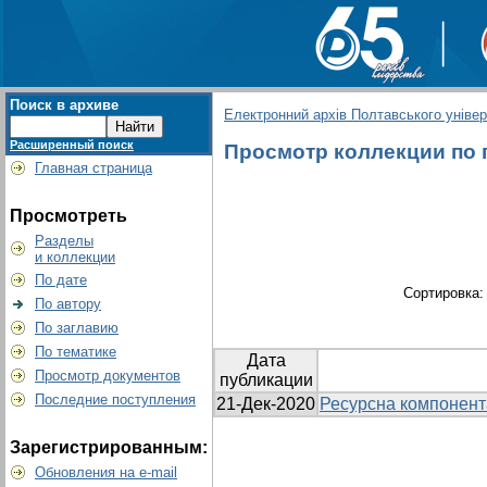
Поиск в архиве
Електронний архів Полтавського універс
Расширенный поиск
Просмотр коллекции по г
Главная страница
Просмотреть
Разделы
и коллекции
По дате
Сортировка
По автору
По заглавию
По тематике
Дата
Просмотр документов
публикации
Последние поступления
21-Дек-2020
Ресурсна компонента
Зарегистрированным:
Обновления на e-mail