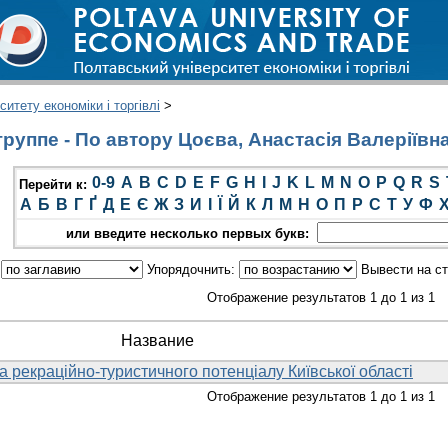
итету економіки і торгівлі
>
руппе - По автору Цоєва, Анастасія Валеріївн
0-9
A
B
C
D
E
F
G
H
I
J
K
L
M
N
O
P
Q
R
S
Перейти к:
А
Б
В
Г
Ґ
Д
Е
Є
Ж
З
И
І
Ї
Й
К
Л
М
Н
О
П
Р
С
Т
У
Ф
или введите несколько первых букв:
:
Упорядочнить:
Вывести на с
Отображение результатов 1 до 1 из 1
Название
 рекраційно-туристичного потенціалу Київської області
Отображение результатов 1 до 1 из 1