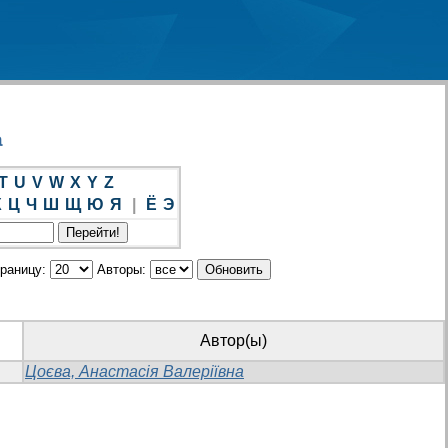
а
T
U
V
W
X
Y
Z
Х
Ц
Ч
Ш
Щ
Ю
Я
|
Ё
Э
траницу:
Авторы:
Автор(ы)
Цоєва, Анастасія Валеріївна