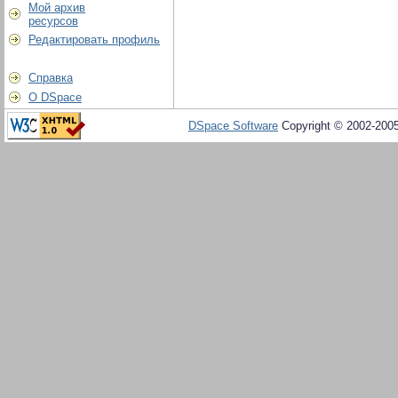
Мой архив
ресурсов
Редактировать профиль
Справка
О DSpace
DSpace Software
Copyright © 2002-200