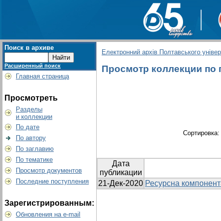
Поиск в архиве
Електронний архів Полтавського універс
Расширенный поиск
Просмотр коллекции по г
Главная страница
Просмотреть
Разделы
и коллекции
По дате
Сортировка
По автору
По заглавию
По тематике
Дата
Просмотр документов
публикации
Последние поступления
21-Дек-2020
Ресурсна компонента
Зарегистрированным:
Обновления на e-mail